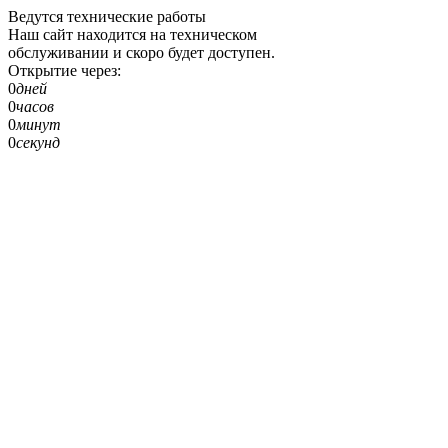
Ведутся технические работы
Наш сайт находится на техническом
обслуживании и скоро будет доступен.
Открытие через:
0
дней
0
часов
0
минут
0
секунд