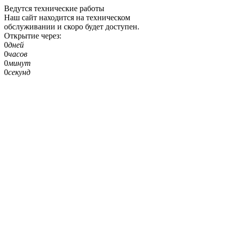
Ведутся технические работы
Наш сайт находится на техническом
обслуживании и скоро будет доступен.
Открытие через:
0
дней
0
часов
0
минут
0
секунд