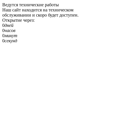
Ведутся технические работы
Наш сайт находится на техническом
обслуживании и скоро будет доступен.
Открытие через:
0
дней
0
часов
0
минут
0
секунд