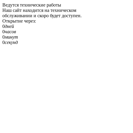
Ведутся технические работы
Наш сайт находится на техническом
обслуживании и скоро будет доступен.
Открытие через:
0
дней
0
часов
0
минут
0
секунд