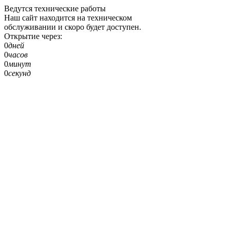
Ведутся технические работы
Наш сайт находится на техническом
обслуживании и скоро будет доступен.
Открытие через:
0
дней
0
часов
0
минут
0
секунд