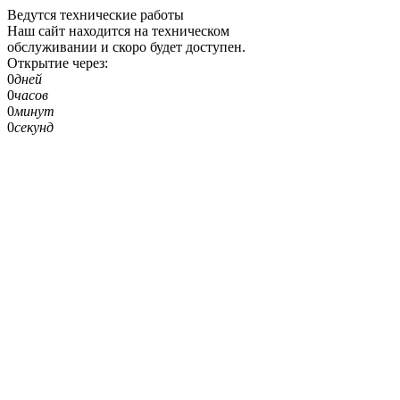
Ведутся технические работы
Наш сайт находится на техническом
обслуживании и скоро будет доступен.
Открытие через:
0
дней
0
часов
0
минут
0
секунд