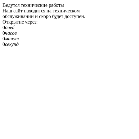
Ведутся технические работы
Наш сайт находится на техническом
обслуживании и скоро будет доступен.
Открытие через:
0
дней
0
часов
0
минут
0
секунд