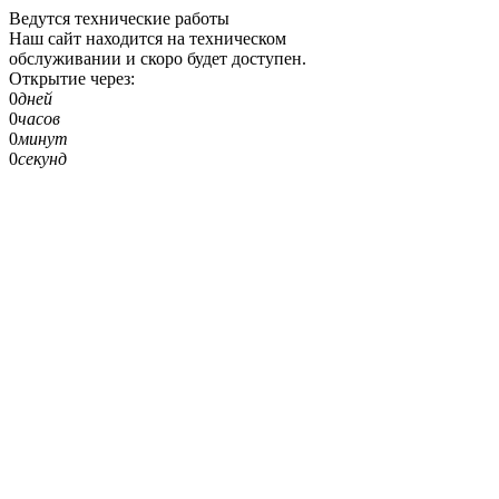
Ведутся технические работы
Наш сайт находится на техническом
обслуживании и скоро будет доступен.
Открытие через:
0
дней
0
часов
0
минут
0
секунд