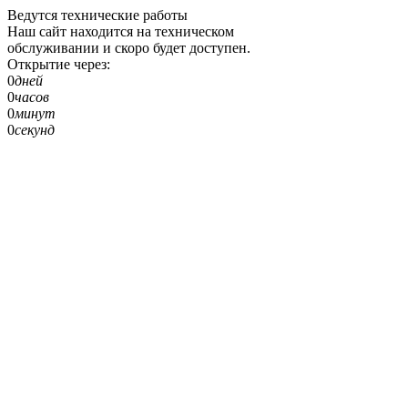
Ведутся технические работы
Наш сайт находится на техническом
обслуживании и скоро будет доступен.
Открытие через:
0
дней
0
часов
0
минут
0
секунд