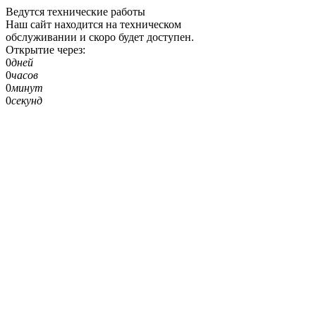
Ведутся технические работы
Наш сайт находится на техническом
обслуживании и скоро будет доступен.
Открытие через:
0
дней
0
часов
0
минут
0
секунд