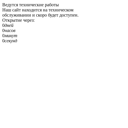
Ведутся технические работы
Наш сайт находится на техническом
обслуживании и скоро будет доступен.
Открытие через:
0
дней
0
часов
0
минут
0
секунд