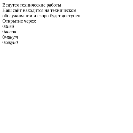
Ведутся технические работы
Наш сайт находится на техническом
обслуживании и скоро будет доступен.
Открытие через:
0
дней
0
часов
0
минут
0
секунд