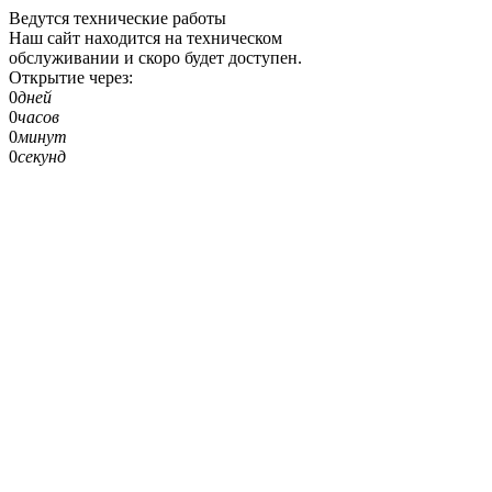
Ведутся технические работы
Наш сайт находится на техническом
обслуживании и скоро будет доступен.
Открытие через:
0
дней
0
часов
0
минут
0
секунд