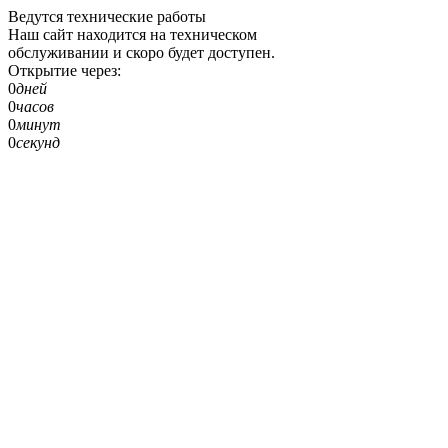
Ведутся технические работы
Наш сайт находится на техническом
обслуживании и скоро будет доступен.
Открытие через:
0
дней
0
часов
0
минут
0
секунд