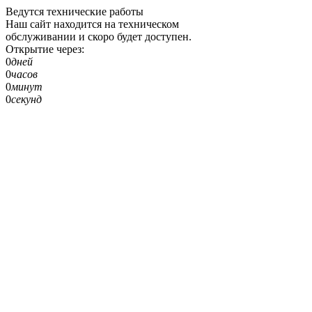
Ведутся технические работы
Наш сайт находится на техническом
обслуживании и скоро будет доступен.
Открытие через:
0
дней
0
часов
0
минут
0
секунд