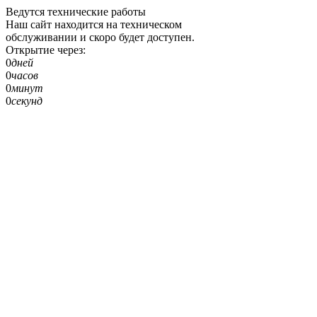
Ведутся технические работы
Наш сайт находится на техническом
обслуживании и скоро будет доступен.
Открытие через:
0
дней
0
часов
0
минут
0
секунд