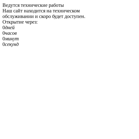
Ведутся технические работы
Наш сайт находится на техническом
обслуживании и скоро будет доступен.
Открытие через:
0
дней
0
часов
0
минут
0
секунд