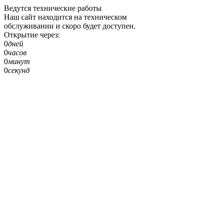
Ведутся технические работы
Наш сайт находится на техническом
обслуживании и скоро будет доступен.
Открытие через:
0
дней
0
часов
0
минут
0
секунд