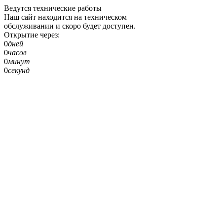
Ведутся технические работы
Наш сайт находится на техническом
обслуживании и скоро будет доступен.
Открытие через:
0
дней
0
часов
0
минут
0
секунд