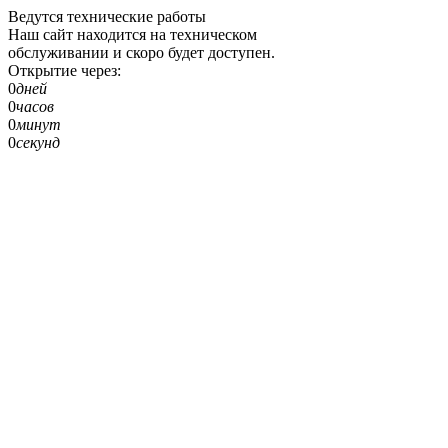
Ведутся технические работы
Наш сайт находится на техническом
обслуживании и скоро будет доступен.
Открытие через:
0
дней
0
часов
0
минут
0
секунд