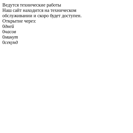
Ведутся технические работы
Наш сайт находится на техническом
обслуживании и скоро будет доступен.
Открытие через:
0
дней
0
часов
0
минут
0
секунд