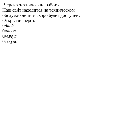
Ведутся технические работы
Наш сайт находится на техническом
обслуживании и скоро будет доступен.
Открытие через:
0
дней
0
часов
0
минут
0
секунд