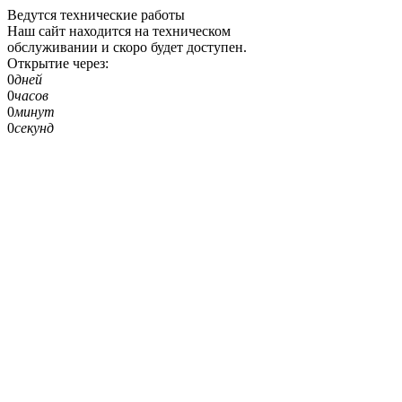
Ведутся технические работы
Наш сайт находится на техническом
обслуживании и скоро будет доступен.
Открытие через:
0
дней
0
часов
0
минут
0
секунд