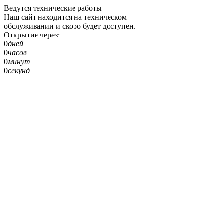
Ведутся технические работы
Наш сайт находится на техническом
обслуживании и скоро будет доступен.
Открытие через:
0
дней
0
часов
0
минут
0
секунд