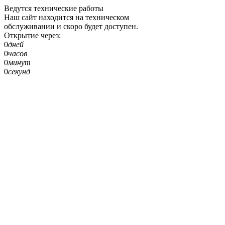
Ведутся технические работы
Наш сайт находится на техническом
обслуживании и скоро будет доступен.
Открытие через:
0
дней
0
часов
0
минут
0
секунд