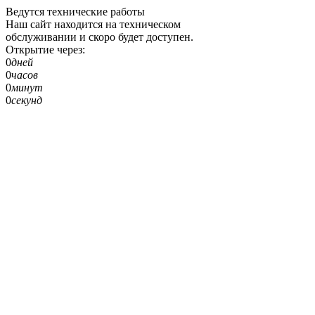
Ведутся технические работы
Наш сайт находится на техническом
обслуживании и скоро будет доступен.
Открытие через:
0
дней
0
часов
0
минут
0
секунд