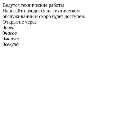
Ведутся технические работы
Наш сайт находится на техническом
обслуживании и скоро будет доступен.
Открытие через:
0
дней
0
часов
0
минут
0
секунд