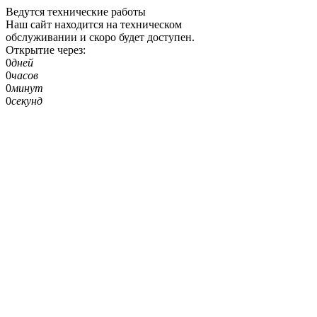
Ведутся технические работы
Наш сайт находится на техническом
обслуживании и скоро будет доступен.
Открытие через:
0
дней
0
часов
0
минут
0
секунд