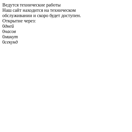
Ведутся технические работы
Наш сайт находится на техническом
обслуживании и скоро будет доступен.
Открытие через:
0
дней
0
часов
0
минут
0
секунд