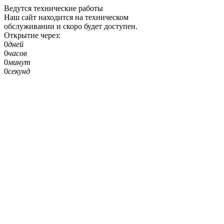
Ведутся технические работы
Наш сайт находится на техническом
обслуживании и скоро будет доступен.
Открытие через:
0
дней
0
часов
0
минут
0
секунд