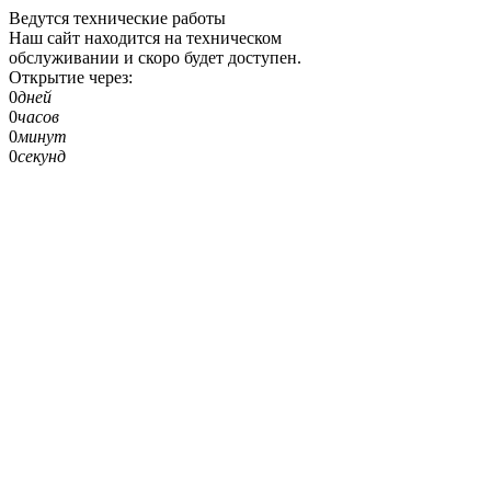
Ведутся технические работы
Наш сайт находится на техническом
обслуживании и скоро будет доступен.
Открытие через:
0
дней
0
часов
0
минут
0
секунд