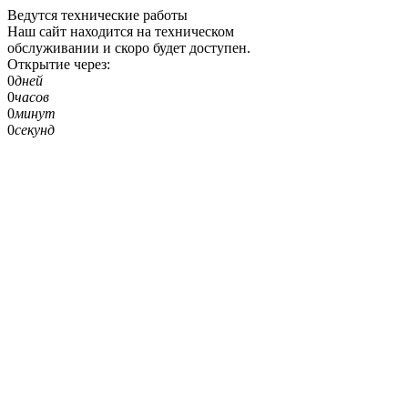
Ведутся технические работы
Наш сайт находится на техническом
обслуживании и скоро будет доступен.
Открытие через:
0
дней
0
часов
0
минут
0
секунд