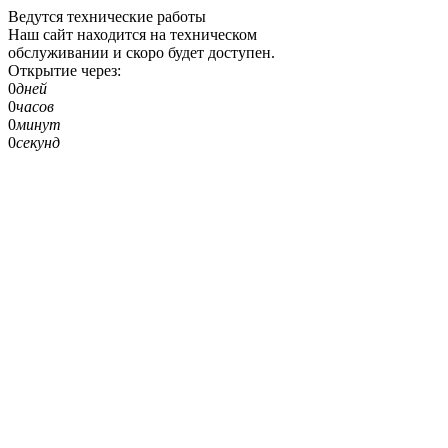
Ведутся технические работы
Наш сайт находится на техническом
обслуживании и скоро будет доступен.
Открытие через:
0
дней
0
часов
0
минут
0
секунд