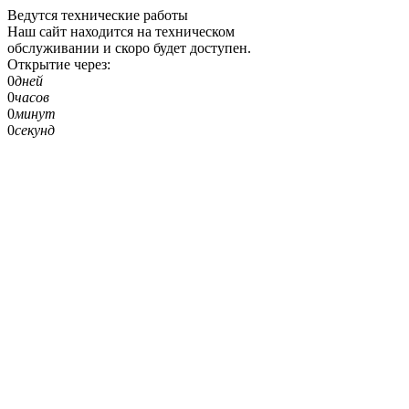
Ведутся технические работы
Наш сайт находится на техническом
обслуживании и скоро будет доступен.
Открытие через:
0
дней
0
часов
0
минут
0
секунд