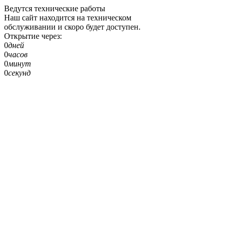
Ведутся технические работы
Наш сайт находится на техническом
обслуживании и скоро будет доступен.
Открытие через:
0
дней
0
часов
0
минут
0
секунд