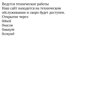
Ведутся технические работы
Наш сайт находится на техническом
обслуживании и скоро будет доступен.
Открытие через:
0
дней
0
часов
0
минут
0
секунд