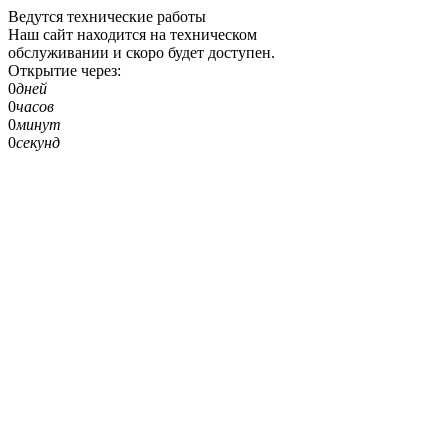
Ведутся технические работы
Наш сайт находится на техническом
обслуживании и скоро будет доступен.
Открытие через:
0
дней
0
часов
0
минут
0
секунд