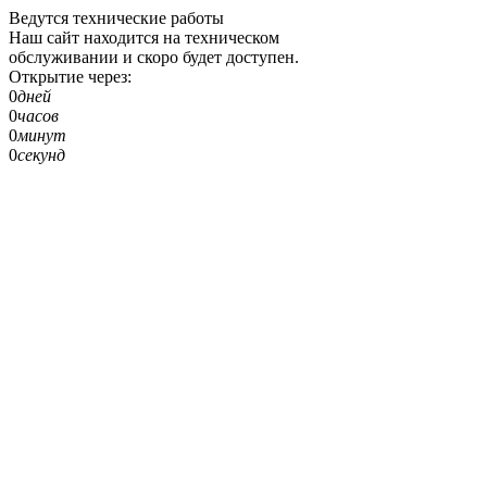
Ведутся технические работы
Наш сайт находится на техническом
обслуживании и скоро будет доступен.
Открытие через:
0
дней
0
часов
0
минут
0
секунд