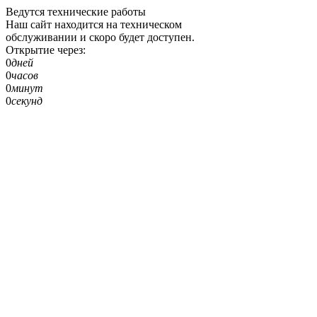
Ведутся технические работы
Наш сайт находится на техническом
обслуживании и скоро будет доступен.
Открытие через:
0
дней
0
часов
0
минут
0
секунд