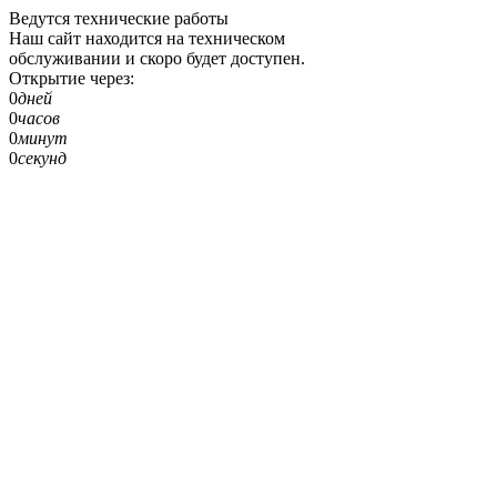
Ведутся технические работы
Наш сайт находится на техническом
обслуживании и скоро будет доступен.
Открытие через:
0
дней
0
часов
0
минут
0
секунд