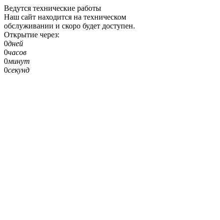
Ведутся технические работы
Наш сайт находится на техническом
обслуживании и скоро будет доступен.
Открытие через:
0
дней
0
часов
0
минут
0
секунд