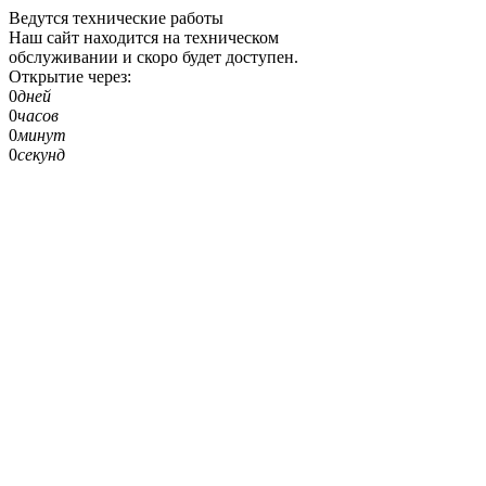
Ведутся технические работы
Наш сайт находится на техническом
обслуживании и скоро будет доступен.
Открытие через:
0
дней
0
часов
0
минут
0
секунд