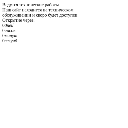
Ведутся технические работы
Наш сайт находится на техническом
обслуживании и скоро будет доступен.
Открытие через:
0
дней
0
часов
0
минут
0
секунд