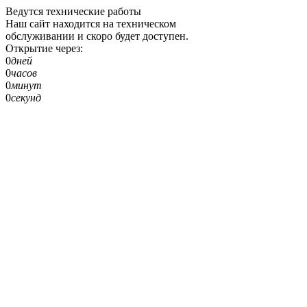
Ведутся технические работы
Наш сайт находится на техническом
обслуживании и скоро будет доступен.
Открытие через:
0
дней
0
часов
0
минут
0
секунд