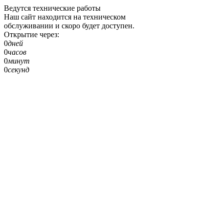
Ведутся технические работы
Наш сайт находится на техническом
обслуживании и скоро будет доступен.
Открытие через:
0
дней
0
часов
0
минут
0
секунд