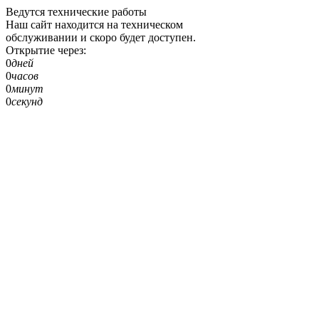
Ведутся технические работы
Наш сайт находится на техническом
обслуживании и скоро будет доступен.
Открытие через:
0
дней
0
часов
0
минут
0
секунд