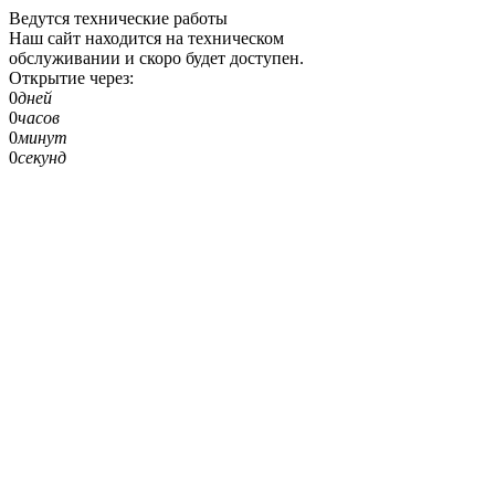
Ведутся технические работы
Наш сайт находится на техническом
обслуживании и скоро будет доступен.
Открытие через:
0
дней
0
часов
0
минут
0
секунд