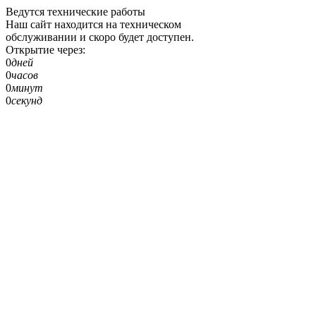
Ведутся технические работы
Наш сайт находится на техническом
обслуживании и скоро будет доступен.
Открытие через:
0
дней
0
часов
0
минут
0
секунд