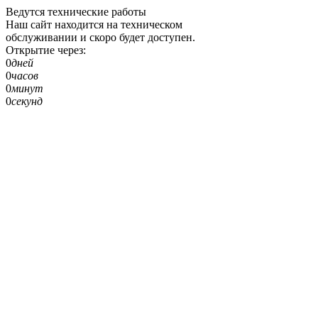
Ведутся технические работы
Наш сайт находится на техническом
обслуживании и скоро будет доступен.
Открытие через:
0
дней
0
часов
0
минут
0
секунд