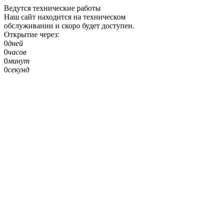
Ведутся технические работы
Наш сайт находится на техническом
обслуживании и скоро будет доступен.
Открытие через:
0
дней
0
часов
0
минут
0
секунд